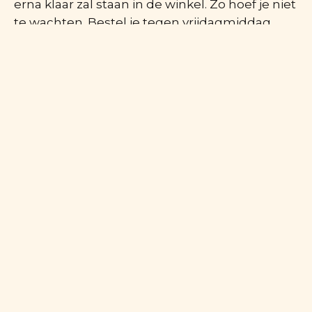
erna klaar zal staan in de winkel. Zo hoef je niet
te wachten. Bestel je tegen vrijdagmiddag
online, dan kan je ervoor kiezen om alles op
zaterdagvoormiddag thuis te laten leveren.
We rekenen af bij ophaling of levering omdat
de prijs afhankelijk is van het gewicht en we
onze prijzen niet willen afronden naar boven.
We willen een eerlijke prijs blijven aanrekenen.
ONLINE BESTELLEN
OPENINGSUREN